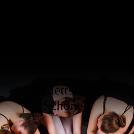
Ballettstudio
Schönell